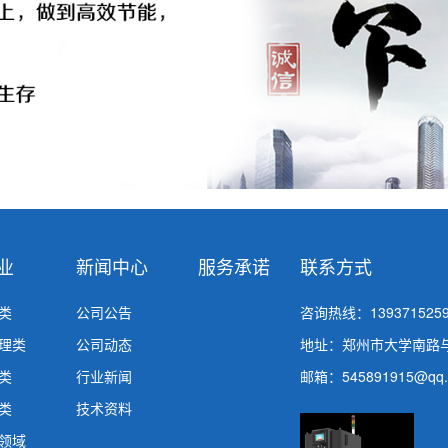
业
新闻中心
服务承诺
联系方式
类
公司公告
咨询热线：
1393715259
理类
公司动态
地址：郑州市大学南路
类
行业新闻
邮箱：545891915@qq.
类
技术资料
领域