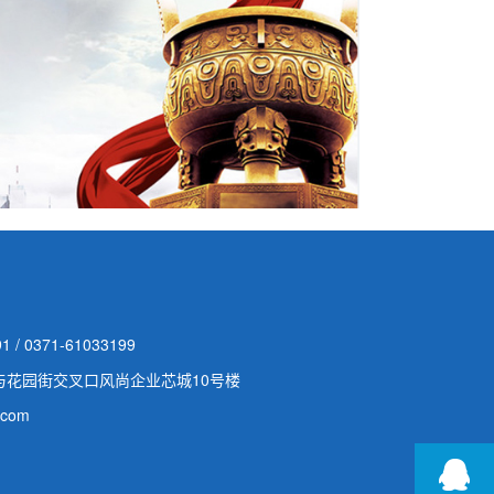
1 / 0371-61033199
与花园街交叉口风尚企业芯城10号楼
com