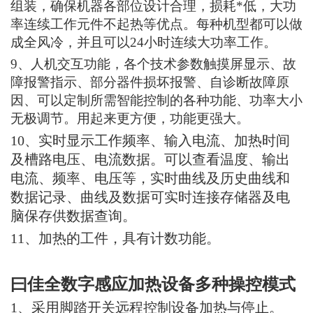
组装，确保机器各部位设计合理，损耗*低，大功
率连续工作元件不起热等优点。每种机型都可以做
成全风冷，并且可以24小时连续大功率工作。
9、人机交互功能，
各个技术参数触摸屏显示、故
障报警指示、部分器件损坏报警、自诊断故障原
因、
可以定制所需智能
控制
的
各种功能
、功率大小
无极调节。用起来更方便，功能更强大。
10
、
实时显示工作频率、输入电流、加热时间
及槽路电压、电流数据。可以查看温度
、
输出
电流、频率、电压等，
实时曲线及历史曲线和
数据记录、
曲线及
数据
可实时连接
存储
器及
电
脑
保存
供
数据查询
。
11
、加热
的
工件
，具有
计数功能。
曰佳全数字感应加热设备多种操控
模式
1
、
采用脚踏开关
远程
控制设备加热
与停止
。