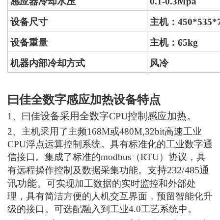
感应器
冷却水压
0.
1
-0.
3
Mpa
设备尺寸
主机：
450*535*
设备重量
主机：65
kg
机器内部冷却方式
风冷
曰佳全数字感应加热设备特点
设备采用全数
字
CPU
控制感应加热
。
1、曰佳
2、
主机采用了主频168M或480M,32bit高速工业
CPU浮点运算控制系统。具有标准化的工业数字通
信接口
。
集成了标准的modbus（RTU）协议，具
支持
232/485
通
有远程操作控制及数据采集功能。
讯功能
。
可实现加工数据的实时监控和外部处
理，具有简洁方便的人机交互界面，预留智能化升
级的接口。可选配融入到工业4.0工艺系统中。