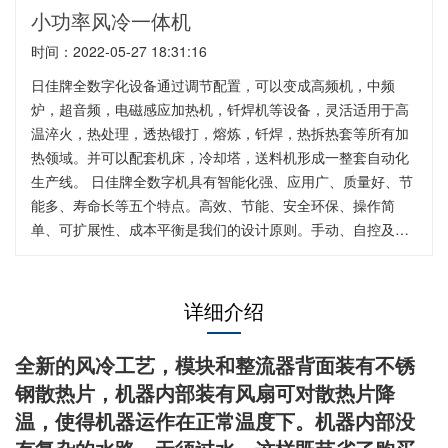
小功率风冷一体机
时间：2022-05-27 18:31:16
日佳牌全数字化设备通过调节配置，可以变成高频机，中频
炉，超音频，电磁感应加热机，钎焊机等设备，灵活适用于高
温淬火，热处理，透热锻打，熔炼，钎焊，热拆热套等所有加
热领域。并可以配套机床，冷却塔，送料机形成一整套自动化
生产线。 日佳牌全数字机具有智能化强、应用广、质量好、节
能多、寿命长等五个特点。高效、节能、安全环保、操作简
单、可扩展性、成本平衡是我们的设计原则。手动、自控及远
控等三种控制模式，为客户提供了多种的操作选择。数字嵌入
式控制系统提高了设备的精度的同时使设备更为稳定、高效。
得益于全数字式的控制，设备频率、功率能够根据工件的大
详细介绍
小，以及复杂程度进行自适应，并配合九种报警模式，从而大
大减少操作人员误操作，造成安全隐患。
全新的风冷工艺，模块和整流器背面装有不锈
钢散热片，机器内部装有风扇可对散热片降
温，使得机器运作在正常温度下。
机器内部没