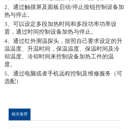
2
、
通过触摸屏及面板启动
/
停止按钮控制设备加
热
与
停止
。
3
、
可以设定多段加热时间和
多段
功率
功率设
置
，
通过时间控制设备
加热与停止
。
4
、
通过红外测温探头
，
按照自己
要求
设定
的
升
温温度
、升温
时间
，
保温温度
、保温时间
及
冷
却温度、冷却
时间
来
控制设备
加热
工件
的
温
度。
5
、通过电脑或者手机远程控制及维修服务（可
选配）
相关推荐