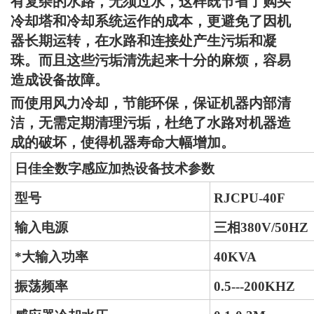
有复杂的水路，无须过水，这样既节省了购买
冷却塔和冷却系统运作的成本，更避免了因机
器长期运转，在水路和连接处产生污垢和凝
珠。而且这些污垢清洗起来十分的麻烦，容易
造成设备故障。
而使用风力冷却，节能环保，保证机器内部清
洁，无需定期清理污垢，杜绝了水路对机器造
成的破坏，使得机器寿命大幅增加。
日佳
全数字感应加热设备技术参数
型号
RJCPU-4
0F
输入电源
三相
380V/50HZ
*大
输入功率
40
KVA
振荡频率
0.5
---
200
KHZ